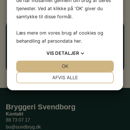
de har indsamlet gennem din brug af deres
tjenester. Ved at klikke på 'OK' giver du
samtykke til disse formål.
Læs mere om vores brug af cookies og
Lokalt øl hele året rundt
behandling af persondata
her
.
Vi udvikler på vores øl, og tilbyder special øl hele
året rundt, med særligt fokus på højtider og
VIS
DETALJER
årstiden.
Følg med på shoppen, og husk at bestille i god tid.
JA
NEJ
OK
JA
NEJ
NØDVENDIGE
PRÆFERENCER
AFVIS ALLE
JA
NEJ
JA
NEJ
MARKETING
STATISTIK
Bryggeri Svendborg
Kontakt
88 73 07 17
bo@sundbryg.dk